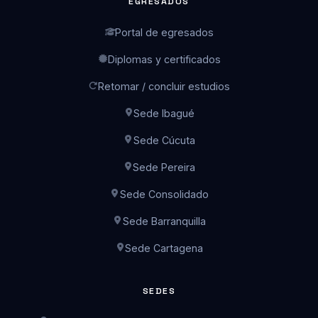
EGRESADOS
Portal de egresados
Diplomas y certificados
Retomar / concluir estudios
Sede Ibagué
Sede Cúcuta
Sede Pereira
Sede Consolidado
Sede Barranquilla
Sede Cartagena
Asesoría de admisiones
SEDES
En línea · Lun a Vie 7:00 a.m. – 5:00 p.m.